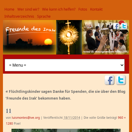
Home
Wer sind wir?
Wie kann ich helfen?
Fotos
Kontakt
Inhaltsverzeichnis
Sprache
«
Flüchtlingskinder sagen Danke für Spenden, die sie über den Blog
‘Freunde des Irak’ bekommen haben.
11
von
luismontes@ive.org
|
Veröffentlicht
18/11/2014
|
Die volle Größe beträgt
960 ×
1280
Pixel