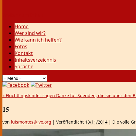
Weiter zum Inhalt
Home
Wer sind wir?
Wie kann ich helfen?
Fotos
Kontakt
Inhaltsverzeichnis
Sprache
«
Flüchtlingskinder sagen Danke für Spenden, die sie über den 
15
von
luismontes@ive.org
|
Veröffentlicht
18/11/2014
|
Die volle G