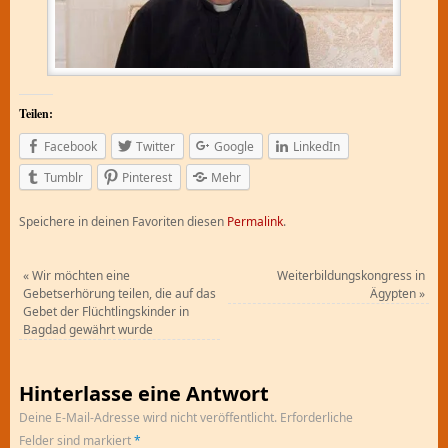
Teilen:
Facebook
Twitter
Google
LinkedIn
Tumblr
Pinterest
Mehr
Speichere in deinen Favoriten diesen
Permalink
.
«
Wir möchten eine
Weiterbildungskongress in
Gebetserhörung teilen, die auf das
Ägypten
»
Gebet der Flüchtlingskinder in
Bagdad gewährt wurde
Hinterlasse eine Antwort
Deine E-Mail-Adresse wird nicht veröffentlicht.
Erforderliche
Felder sind markiert
*