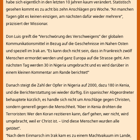
habe sich eigentlich in den letzten 10 Jahren kaum verändert. Statistisch
gesehen kommt es zu acht bis zehn Anschlägen pro Woche. “An manchen
Tagen gibt es keinen einzigen, am nächsten dafür wieder mehrere”,
präzisiert der Missionar.
Don Luis greift die “Verschwörung des Verschweigens” der globalen
Kommunikationsmittel in Bezug auf die Geschehnisse im Nahen Osten
und speziell im Irak an. “Es kann doch nicht sein, dass in Frankreich zwölf
Menschen ermordet werden und ganz Europa auf die Strasse geht. Am
nächsten Tag werden 30 in Nigeria umgebracht und es wird darüber in
einem kleinen Kommentar am Rande berichtet!”
Danach steigt die Zahl der Opfer in Nigeria auf 2000, dazu 180 in Kenia,
und die Berichterstattung sei wieder dürftig. Ein spanischer Abgeordneter
behauptete kürzlich, es handle sich nicht um Anschläge gegen Christen,
sondern generell gegen die Menschheit. “Aber in Kenia drohten die
Terroristen: Wer den Koran rezitieren kann, darf gehen, wer nicht, wird
umgebracht, weil er Christ ist. – Und diese Menschen wurden alle
getötet”.
“Nach dem Einmarsch im Irak kam es zu einem Machtvakuum im Lande,