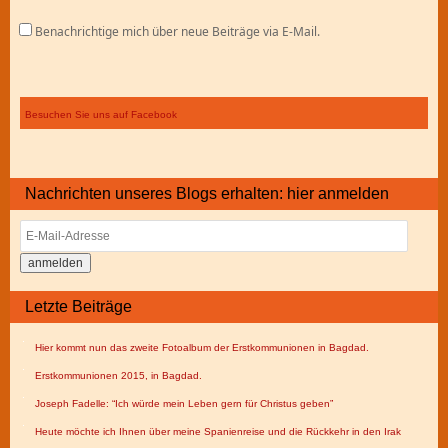
Benachrichtige mich über neue Beiträge via E-Mail.
Besuchen Sie uns auf Facebook
Nachrichten unseres Blogs erhalten: hier anmelden
E-
Mail-
Adresse
Letzte Beiträge
Hier kommt nun das zweite Fotoalbum der Erstkommunionen in Bagdad.
Erstkommunionen 2015, in Bagdad.
Joseph Fadelle: “Ich würde mein Leben gern für Christus geben”
Heute möchte ich Ihnen über meine Spanienreise und die Rückkehr in den Irak