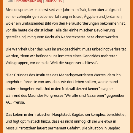
von
luismontes@ive.org
|
30/05/2015
|
Missionspriester, lebt erst seit vier Jahren im Irak, kann aber aufgrund
seiner zehnjährigen Lebenserfahrung in Israel, Ägypten und Jordanien,
wo er ein umfassendes Bild von den Herausforderungen bekommen hat,
vor die heute die christlichen Teile der einheimischen Bevölkerung
gestellt sind, mit gutem Recht als Nahostexperte bezeichnet werden.
Die Wahrheit über das, was im Irak geschieht, muss unbedingt verbreitet
werden, “denn wir befinden uns inmitten eines Genozides mehrerer
Volksgruppen, vor dem die Welt die Augen verschliesst”.
“Der Gründes des Institutes des Menschgewordenen Wortes, dem ich
angehöre, forderte von uns, dass wir dort leben sollten, wo niemand
anderer hingehen will. Und in den Irak will derzeit keiner”, sagt er
während des Madrider Kongresses “Wir alle sind Nazarener” gegenüber
ACI Prensa.
Das Leben in der irakischen Hauptstadt Bagdad sei komplex, berichtet er,
und fügt optimistisch hinzu, dass es nicht unmöglich sei wie etwa in
Mossul. “Trotzdem lauert permanent Gefahr”. Die Situation in Bagdad