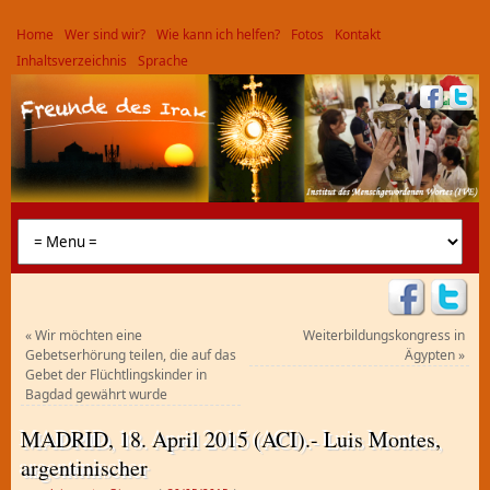
Home
Wer sind wir?
Wie kann ich helfen?
Fotos
Kontakt
Inhaltsverzeichnis
Sprache
«
Wir möchten eine
Weiterbildungskongress in
Gebetserhörung teilen, die auf das
Ägypten
»
Gebet der Flüchtlingskinder in
Bagdad gewährt wurde
MADRID, 18. April 2015 (ACI).- Luis Montes,
argentinischer