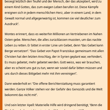
besiegt letztlich den Teufel und der Mensch, der das akzeptiert, wird zu
einem Kind Gottes, das zum ewigen Leben berufen ist. Diese Kämpfe
ereignen sich in jedem menschlichen Herz, aber in einem Land, in dem
Gewalt normal und allgegenwärtig ist, kommen sie viel deutlicher zum
Ausdruck”.
Montes erinnert, dass es weiterhin Millionen an Vertriebenen im Nahen
Osten gebe. Menschen, die alles zurücklassen mussten, um das nackte
Leben zu retten. Er bittet in erster Linie um Gebet, denn “das Gebet kann
Berge versetzen”. “Das Gebet von Papst Franziskus gemeinsam mit allen
Christen hat den letzten Anschlag, der in Syrien geplant war, verhindert.
Es muss gebetet, mehr gebetet werden. Gott weiss, was wir brauchen,
aber es scheint uns gut zu tun, wenn wir soviel dafür bitten müssen und
uns durch dieses Bittgebet mehr mit ihm vereinigen”.
Dann wiederholt er: “Die offene Berichterstattung muss garantiert
werden. Ganze Völker stehen vor der Gefahr des Genozids und die Welt
bekommt das nicht mit”.
Und sein letzter Apell: Materielle Hilfe wird dringend benötigt, “denn die