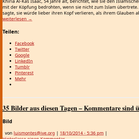
Khiria Al-Kas Isaac, 54 Jahre alt, berichtet, wie sie den Islamis
mit der Köpfung bedrohten, wenn sie nicht zum Islam übertrete. E
sagte, sie würde lieber ihren Kopf verlieren, als ihrem Glaube
weiterlesen
→
Teilen:
Facebook
Twitter
Google
LinkedIn
Tumblr
Pinterest
Mehr
35 Bilder aus diesen Tagen – Kommentare sind ü
Bild
von
luismontes@ive.org
|
18/10/2014
- 5:36 pm
|
Hinterlasse einen Kommentar