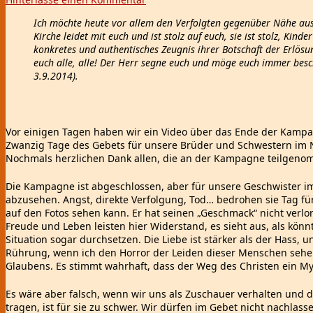
Ich möchte heute vor allem den Verfolgten gegenüber Nähe ausd
Kirche leidet mit euch und ist stolz auf euch, sie ist stolz, Kind
konkretes und authentisches Zeugnis ihrer Botschaft der Erlös
euch alle, alle! Der Herr segne euch und möge euch immer besch
3.9.2014).
Vor einigen Tagen haben wir ein Video über das Ende der Kampagn
Zwanzig Tage des Gebets für unsere Brüder und Schwestern im N
Nochmals herzlichen Dank allen, die an der Kampagne teilgen
Die Kampagne ist abgeschlossen, aber für unsere Geschwister i
abzusehen. Angst, direkte Verfolgung, Tod… bedrohen sie Tag fü
auf den Fotos sehen kann. Er hat seinen „Geschmack“ nicht verlore
Freude und Leben leisten hier Widerstand, es sieht aus, als könn
Situation sogar durchsetzen. Die Liebe ist stärker als der Hass, u
Rührung, wenn ich den Horror der Leiden dieser Menschen sehe 
Glaubens. Es stimmt wahrhaft, dass der Weg des Christen ein My
Es wäre aber falsch, wenn wir uns als Zuschauer verhalten und d
tragen, ist für sie zu schwer. Wir dürfen im Gebet nicht nachlas