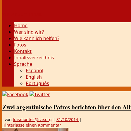
Weiter zum Inhalt
Home
Wer sind wir?
Wie kann ich helfen?
Fotos
Kontakt
Inhaltsverzeichnis
Sprache
Español
English
Português
Zwei argentinische Patres berichten über den A
von
luismontes@ive.org
|
31/10/2014
|
Hinterlasse einen Kommentar