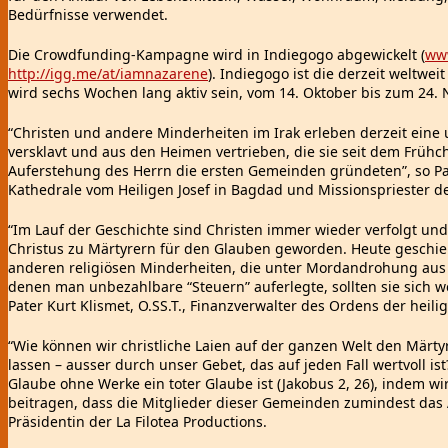
Bedürfnisse verwendet.
Die Crowdfunding-Kampagne wird in Indiegogo abgewickelt (
ww
http://igg.me/at/iamnazarene
). Indiegogo ist die derzeit weltw
wird sechs Wochen lang aktiv sein, vom 14. Oktober bis zum 24.
“Christen und andere Minderheiten im Irak erleben derzeit eine
versklavt und aus den Heimen vertrieben, die sie seit dem Frühc
Auferstehung des Herrn die ersten Gemeinden gründeten”, so Pat
Kathedrale vom Heiligen Josef in Bagdad und Missionspriester 
“Im Lauf der Geschichte sind Christen immer wieder verfolgt und
Christus zu Märtyrern für den Glauben geworden. Heute geschieh
anderen religiösen Minderheiten, die unter Mordandrohung aus 
denen man unbezahlbare “Steuern” auferlegte, sollten sie sich 
Pater Kurt Klismet, O.SS.T., Finanzverwalter des Ordens der heil
“Wie können wir christliche Laien auf der ganzen Welt den Mär
lassen – ausser durch unser Gebet, das auf jeden Fall wertvoll i
Glaube ohne Werke ein toter Glaube ist (Jakobus 2, 26), indem w
beitragen, dass die Mitglieder dieser Gemeinden zumindest das Al
Präsidentin der La Filotea Productions.