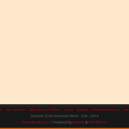
e
Wer sind wir?
Wie kann ich helfen?
Fotos
Kontakt
Inhaltsverzeichnis
Spr
Institute of the Incarnate Word - Irak - 2014
Freunde des Irak
| Powered by
Mantra
&
WordPress.