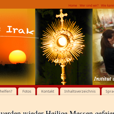
Home
Wer sind wir?
Wie kann 
helfen?
Fotos
Kontakt
Inhaltsverzeichnis
Spra
werden wieder Heilige Messen gefeier