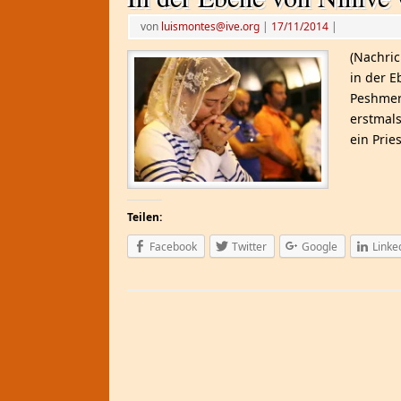
von
luismontes@ive.org
|
17/11/2014
|
(Nachric
in der E
Peshmer
erstmals
ein Prie
Teilen:
Facebook
Twitter
Google
Linke