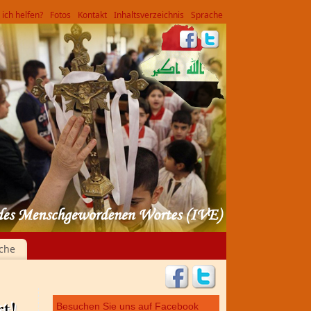
ich helfen?
Fotos
Kontakt
Inhaltsverzeichnis
Sprache
che
t!
Besuchen Sie uns auf Facebook