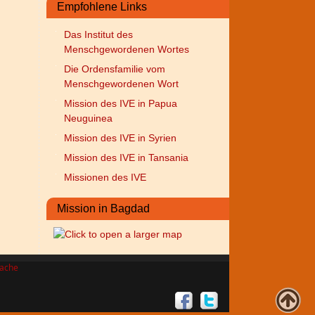
Empfohlene Links
Das Institut des
Menschgewordenen Wortes
Die Ordensfamilie vom
Menschgewordenen Wort
Mission des IVE in Papua
Neuguinea
Mission des IVE in Syrien
Mission des IVE in Tansania
Missionen des IVE
Mission in Bagdad
ache